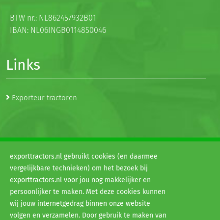
BTW nr.: NL862457932B01
IBAN: NL06INGB0114850046
Links
Exporteur tractoren
exporttractors.nl gebruikt cookies (en daarmee
vergelijkbare technieken) om het bezoek bij
© 2026
exporttractors.nl voor jou nog makkelijker en
H&G exporttractors
persoonlijker te maken. Met deze cookies kunnen
Algemene voorwaarden
wij jouw internetgedrag binnen onze website
Disclaimer
volgen en verzamelen. Door gebruik te maken van