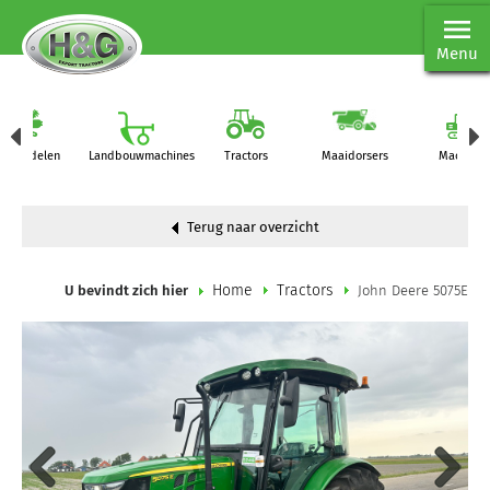
Menu
Onderdelen
Landbouwmachines
Tractors
Maaidorsers
Machines
Terug naar overzicht
Home
Tractors
U bevindt zich hier
John Deere 5075E