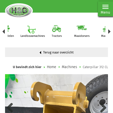
Menu
Onderdelen
Landbouwmachines
Tractors
Maaidorsers
Machines
Terug naar overzicht
Home
Machines
U bevindt zich hier
Caterpillar 312 CL