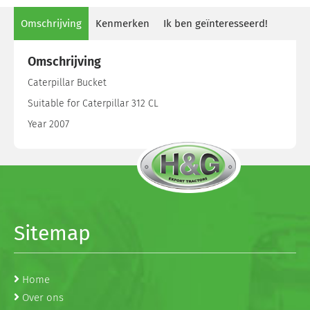
Omschrijving
Kenmerken
Ik ben geïnteresseerd!
Omschrijving
Caterpillar Bucket
Suitable for Caterpillar 312 CL
Year 2007
Sitemap
Home
Over ons